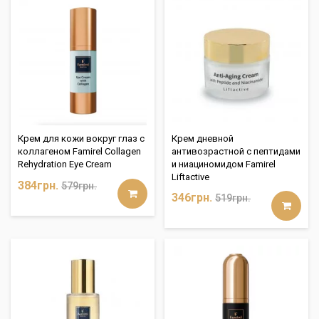
Крем для кожи вокруг глаз с
Крем дневной
коллагеном Famirel Collagen
антивозрастной с пептидами
Rehydration Eye Cream
и ниациномидом Famirel
Liftactive
384грн.
579грн.
346грн.
519грн.