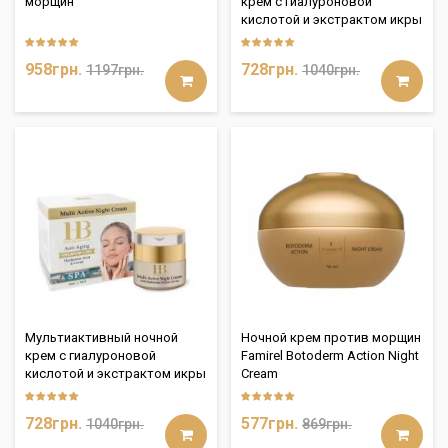
морщин
крем с гиалуроновой
кислотой и экстрактом икры
958грн.
728грн.
1197грн.
1040грн.
Мультиактивный ночной
Ночной крем против морщин
крем с гиалуроновой
Famirel Botoderm Action Night
кислотой и экстрактом икры
Cream
728грн.
577грн.
1040грн.
869грн.