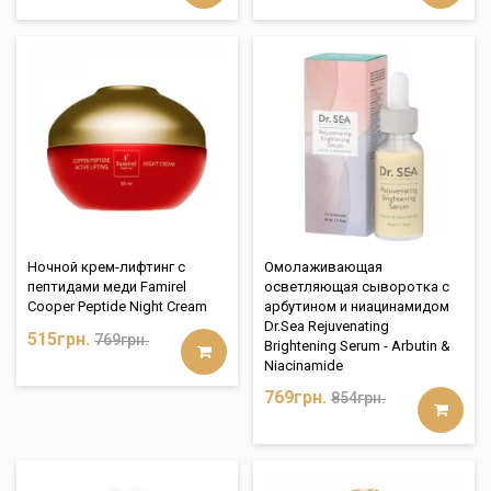
Ночной крем-лифтинг с
Омолаживающая
пептидами меди Famirel
осветляющая сыворотка с
Cooper Peptide Night Cream
арбутином и ниацинамидом
Dr.Sea Rejuvenating
515грн.
769грн.
Brightening Serum - Arbutin &
Niacinamide
769грн.
854грн.