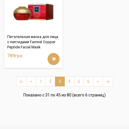
Питательная маска для лица
с пептидами Famirel Copper
Peptide Facial Mask
789грн.
|<
<
1
2
3
4
5
6
>
>|
Показано с 31 по 45 из 80 (всего 6 страниц)