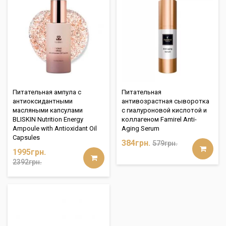
Питательная ампула с
Питательная
антиоксидантными
антивозрастная сыворотка
масляными капсулами
с гиалуроновой кислотой и
BLISKIN Nutrition Energy
коллагеном Famirel Anti-
Ampoule with Antioxidant Oil
Aging Serum
Capsules
384грн.
579грн.
1995грн.
2392грн.