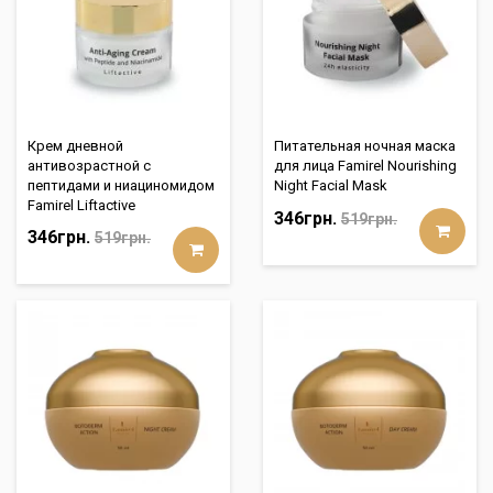
Крем дневной
Питательная ночная маска
антивозрастной с
для лица Famirel Nourishing
пептидами и ниациномидом
Night Facial Mask
Famirel Liftactive
346грн.
519грн.
346грн.
519грн.