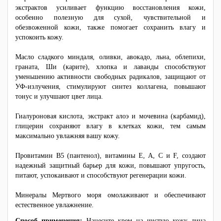
экстрактов усиливает функцию восстановления кожи,
особенно полезную для сухой, чувствительной и
обезвоженной кожи, также помогает сохранить влагу и
успокоить кожу.
Масло сладкого миндаля, оливки, авокадо, льна, облепихи,
граната, Ши (карите), хлопка и лаванды способствуют
уменьшению активности свободных радикалов, защищают от
УФ-излучения, стимулируют синтез коллагена, повышают
тонус и улучшают цвет лица.
Гиалуроновая кислота, экстракт алоэ и мочевина (карбамид),
глицерин сохраняют влагу в клетках кожи, тем самым
максимально увлажняя вашу кожу.
Провитамин В5 (пантенол), витамины Е, А, C и F, создают
надежный защитный барьер для кожи, повышают упругость,
питают, успокаивают и способствуют регенерации кожи.
Минералы Мертвого моря омолаживают и обеспечивают
естественное увлажнение.
Способ применения:
Нанесите крем на чистую кожу лица