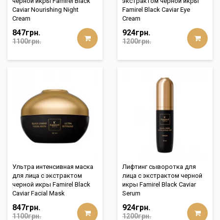
черной икры Famirel Black
экстрактом черной икры
Caviar Nourishing Night
Famirel Black Caviar Eye
Cream
Cream
847грн.
924грн.
1100грн.
1200грн.
Ультра интенсивная маска
Лифтинг сыворотка для
для лица с экстрактом
лица с экстрактом черной
черной икры Famirel Black
икры Famirel Black Caviar
Caviar Facial Mask
Serum
847грн.
924грн.
1100грн.
1200грн.