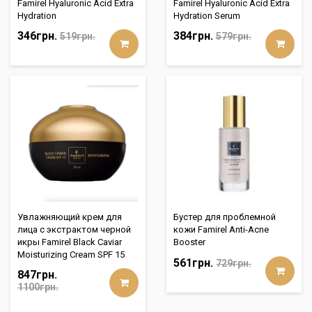
Famirel Hyaluronic Acid Extra
Famirel Hyaluronic Acid Extra
Hydration
Hydration Serum
346грн.
384грн.
519грн.
579грн.
Увлажняющий крем для
Бустер для проблемной
лица с экстрактом черной
кожи Famirel Anti-Acne
икры Famirel Black Caviar
Booster
Moisturizing Cream SPF 15
561грн.
729грн.
847грн.
1100грн.