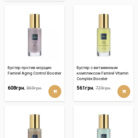
Бустер против морщин
Бустер с витаминным
Famirel Aging Control Booster
комплексом Famirel Vitamin
Complex Booster
608грн.
561грн.
869грн.
729грн.