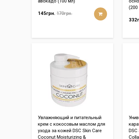
авокадо (100 мл)
осно
(200
145грн.
170грн.
332г
Увлажняющий и питательный
Унив
крем с кокосовым маслом для
кара
ухода за кожей DSC Skin Care
DSC 
Coconut Moisturizing &
Coll