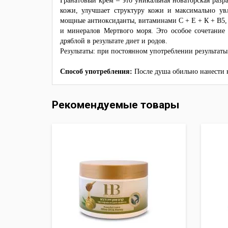
Гранатовый крем – это уникальная новаторская раз
кожи, улучшает структуру кожи и максимально у
мощные антиоксиданты, витаминами С + Е + К + В5, к
и минералов Мертвого моря. Это особое сочетание 
дряблой в результате диет и родов.
Результаты: при постоянном употреблении результаты
Способ употребления:
После душа обильно нанести
Рекомендуемые товары