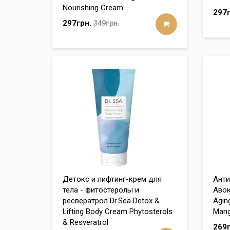
Nourishing Cream
297г
297грн.
349грн.
Детокс и лифтинг-крем для
Анти
тела - фитостеролы и
Авок
ресвератрол Dr.Sea Detox &
Agin
Lifting Body Cream Phytosterols
Man
& Resveratrol
269г