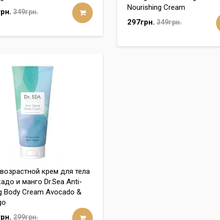
Nourishing Cream
рн.
349грн.
297грн.
349грн.
возрастной крем для тела
адо и манго Dr.Sea Anti-
g Body Cream Avocado &
go
рн.
299грн.