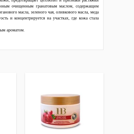
 кожи, предотвращает целлюлит и признаки растяжки
ванным очищенным гранатовым маслом, содержащим
анового масла, зеленого чая, оливкового масла, меда
сть и концентрируется на участках, где кожа стала
нным ароматом.