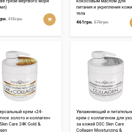
ве грязи мёртвого моря
кокосовым маслом для
 мл)
питания и укрепления кож
тела
рн.
415грн.
461грн.
576грн.
ерсальный крем «24-
Увлажняющий и питательн
тное золото и коллаген»
крем с коллагеном для ух
Skin Care 24K Gold &
за кожей DSC Skin Care
agen
Collagen Moisturizing &