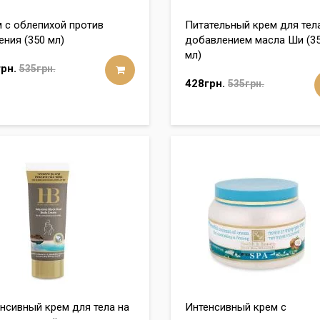
 с облепихой против
Питательный крем для тел
ения (350 мл)
добавлением масла Ши (3
мл)
рн.
535грн.
428грн.
535грн.
нсивный крем для тела на
Интенсивный крем с