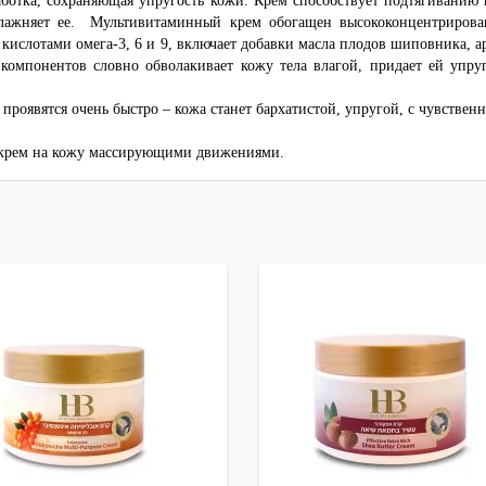
работка, сохраняющая упругость кожи. Крем способствует подтягиванию
влажняет ее. Мультивитаминный крем обогащен высококонцентриро
ислотами омега-3, 6 и 9, включает добавки масла плодов шиповника, арг
компонентов словно обволакивает кожу тела влагой, придает ей упруго
 проявятся очень быстро – кожа станет бархатистой, упругой, с чувстве
 крем на кожу массирующими движениями.