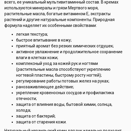
всего, ее уникальный мультивитаминный состав. В кремах
используются минералы и грязи Мертвого моря,
растительные масла, богатые витамином Е, экстракты
растений и другие натуральные компоненты. Природная
формула наделяет их особенными свойствами:
легкая текстура;
быстрое впитывание в кожу;
приятный аромат без резких химических отдушек;
активное увлажнение и продолжительное сохранение
влаги в клетках кожи;
комплексный уход за кожей рук и ногтями
(растительные масла способствуют укреплению
ногтевой пластины, быстрому росту ногтей);
регулирование работы потовых желез на руках;
ранозаживляющее действие;
укрепление кровеносных сосудов и профилактика
отечности;
защита от влияния воды, бытовой химии, солнца,
холода;
защита от бактерий;
защита от старения кожи.
Натуральный израильский крем для рук идеально подходит