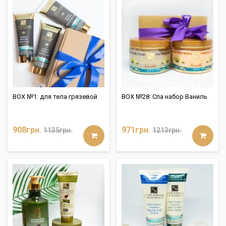
BOX №1: для тела грязевой
BOX №28: Спа набор Ваниль
908грн.
971грн.
1135грн.
1213грн.