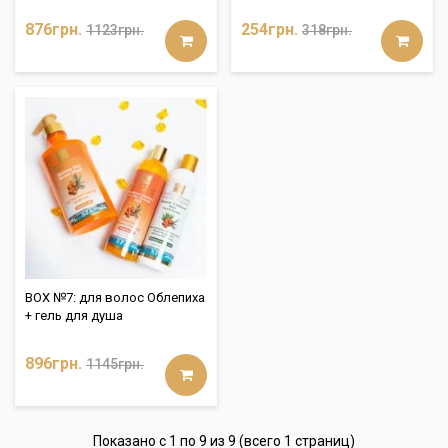
876грн.
254грн.
1123грн.
318грн.
BOX №7: для волос Облепиха
+ гель для душа
896грн.
1145грн.
Показано с 1 по 9 из 9 (всего 1 страниц)