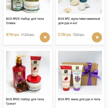
BOX №29: Набор для тела
BOX №2: мультивитаминный
Олива
для рук и ног
876грн.
578грн.
1123грн.
723грн.
BOX №30: Набор для тела
BOX №3: мини для рук и тела
Гранат