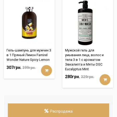
Гель-шампунь для мужчин 3
Мужской гель для
в 1 Пряный Лимон Famirel
умывания лица, волос и
Wonder Nature Spicy Lemon
тела 3 в 1 с ароматом
Эвкалипта и Мяты DSC
307грн.
399грн.
Eucalyptus Mint
280грн.
329грн.
Распродажа