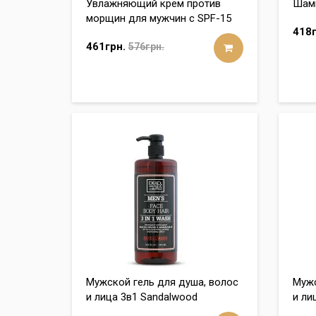
Увлажняющий крем против
Шамп
морщин для мужчин с SPF-15
418г
461грн.
576грн.
Мужской гель для душа, волос
Мужс
и лица 3в1 Sandalwood
и ли