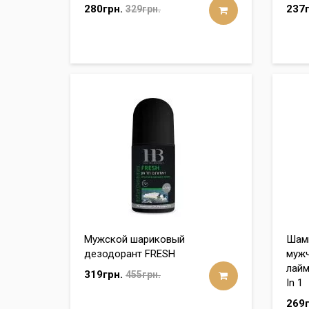
280грн.
237г
329грн.
Мужской шариковый
Шамп
дезодорант FRESH
мужч
лайм
319грн.
455грн.
In 1
269г