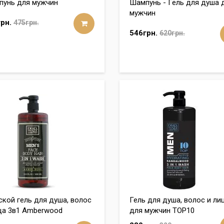
унь для мужчин
Шампунь - Гель для душа 
мужчин
рн.
475грн.
546грн.
620грн.
кой гель для душа, волос
Гель для душа, волос и лиц
ца 3в1 Amberwood
для мужчин ТОР10