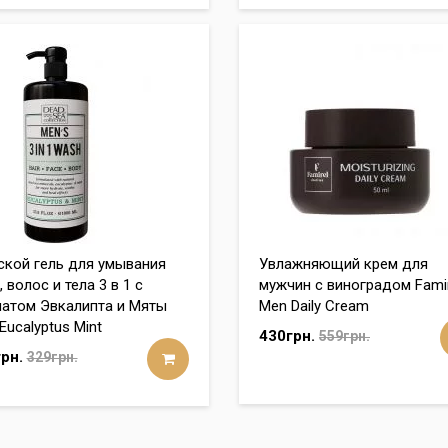
кой гель для умывания
Увлажняющий крем для
, волос и тела 3 в 1 с
мужчин с виноградом Famir
атом Эвкалипта и Мяты
Men Daily Cream
Eucalyptus Mint
430грн.
559грн.
рн.
329грн.