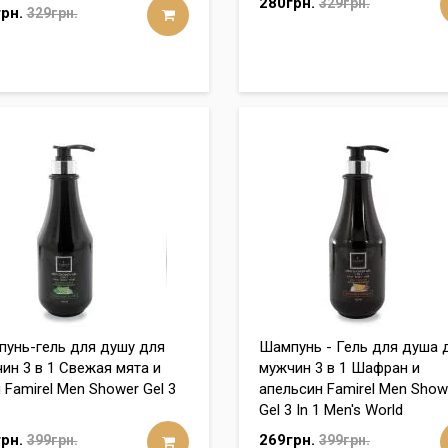
280грн.
329грн.
рн.
329грн.
унь-гель для душу для
Шампунь - Гель для душа 
ин 3 в 1 Свежая мята и
мужчин 3 в 1 Шафран и
 Famirel Men Shower Gel 3
апельсин Famirel Men Show
Gel 3 In 1 Men's World
рн.
269грн.
399грн.
399грн.