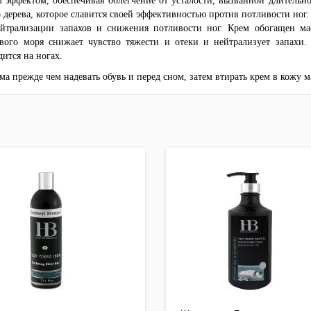
ффектом, обеспечивая облегчение от усталости, вызванной длительно
дерева, которое славится своей эффективностью против потливости ног.
ейтрализации запахов и снижения потливости ног. Крем обогащен м
ого моря снижает чувство тяжести и отеки и нейтрализует запахи. 
ится на ногах.
ма прежде чем надевать обувь и перед сном, затем втирать крем в кожу