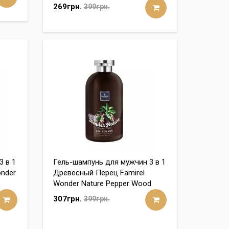
269грн.
399грн.
3 в 1
Гель-шампунь для мужчин 3 в 1
nder
Древесный Перец Famirel
Wonder Nature Pepper Wood
307грн.
399грн.