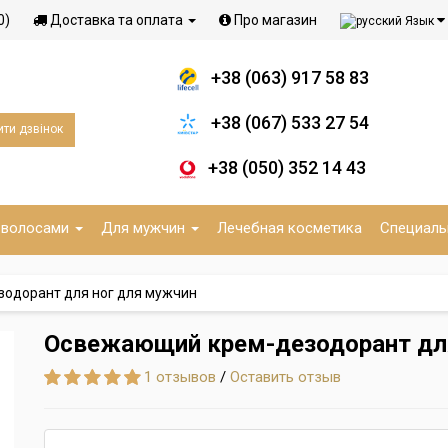
0)
Доставка та оплата
Про магазин
Язык
+38 (063) 917 58 83
+38 (067) 533 27 54
ти дзвінок
+38 (050) 352 14 43
 волосами
Для мужчин
Лечебная косметика
Специаль
одорант для ног для мужчин
Освежающий крем-дезодорант дл
1 отзывов
/
Оставить отзыв