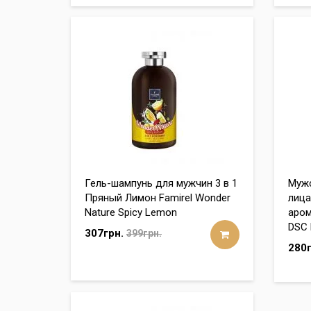
Гель-шампунь для мужчин 3 в 1
Мужс
Пряный Лимон Famirel Wonder
лица
Nature Spicy Lemon
аром
DSC 
307грн.
399грн.
280г