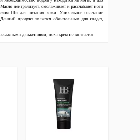
й необходимостью подолгу находится на ногах и для
 Масло нейтрализует, омолаживает и расслабляет ноги
аслом Ши для питания кожи. Уникальное сочетание
Данный продукт является обязательным для солдат,
 массажными движениями, пока крем не впитается