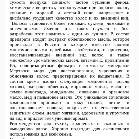
сухость воздуха, слишком частое сушение феном,
химические вещества, используемые при окраске волос,
купание в морской и жесткой воде, напряжение и
дисбаланс ухудшают качество волос и их внешний вид.
Волосы становятся более тонкими, сухими, ломкими и
посеченными. Именно для таких случаев и был
разработан этот шампунь – один из лучших. В состав
препарата входят экстракт облепихового масла, которое
производят в России и которое известно своими
многочисленными целебными свойствами, и протеины,
восстанавливающие внешний вид волос, а также
множество ароматических масел, витамин Е, провитамин
В5, солнцезащитные фильтры и комплекс минералов
Мертвого моря для восстановления, укрепления и
обновления волос, предотвращения их выцветания. В
состав крема входят следующие компоненты: масло
хоховы, экстракт облепихи, морковное масло, масло из
семян винограда, миндальное, оливковое и органовое
масло, мед и пальмовое масло. Это уникальное сочетание
компонентов проникает в кожу головы, питает и
восстанавливает волосы, покрывает их естественным
защитным слоем, делает мягкими, здоровыми и упругими
на вид и придает им чудесный аромат.
Рекомендуется для сухих, крашеных и склонных к
выпадению волос. Хорошо подходит для ежедневного
использования для всей семьи.