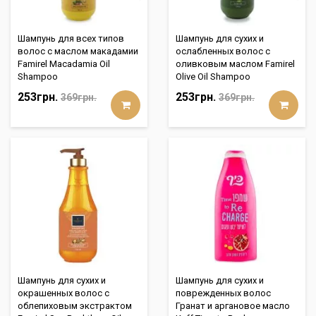
Шампунь для всех типов
Шампунь для сухих и
волос с маслом макадамии
ослабленных волос с
Famirel Macadamia Oil
оливковым маслом Famirel
Shampoo
Olive Oil Shampoo
253грн.
253грн.
369грн.
369грн.
Шампунь для сухих и
Шампунь для сухих и
окрашенных волос с
поврежденных волос
облепиховым экстрактом
Гранат и аргановое масло