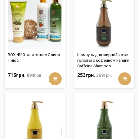
BOX №10: для волос Олива
Шампунь для жирной кожи
Плюс
головы с кофеином Famirel
Caffeine Shampoo
715грн.
253грн.
894грн.
369грн.