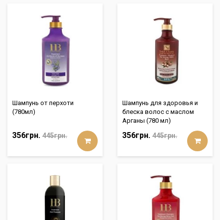
Шампунь от перхоти
Шампунь для здоровья и
(780мл)
блеска волос с маслом
Арганы (780 мл)
356грн.
356грн.
445грн.
445грн.