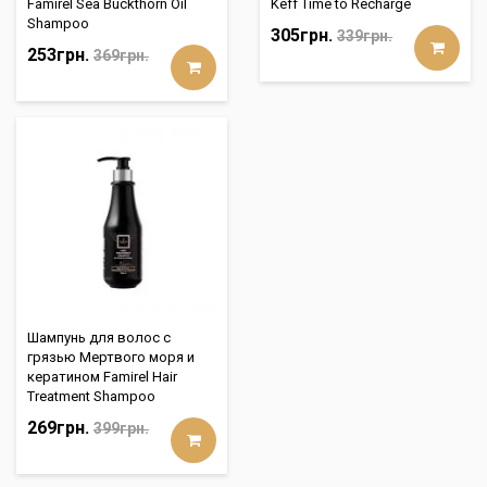
Famirel Sea Buckthorn Oil
Keff Time to Recharge
Shampoo
305грн.
339грн.
253грн.
369грн.
Шампунь для волос с
грязью Мертвого моря и
кератином Famirel Hair
Treatment Shampoo
269грн.
399грн.