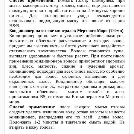
Способ применения:
помыть голову шампунем, при
мытье массировать кожу головы, смыть, еще раз нанести
шампунь, оставить приблизительно на 2 минуты, хорошо
смыть. Для полноценного ухода рекомендуется
использовать подходящую маску для волос из серии
Н&В.
Кондиционер на основе минералов Мертвого Моря (780мл)
Кондиционер дополняет и усиливает действие шампуня,
значительно облегчает расчесывание и укладку волос,
придает им эластичность и блеск уменьшает воздействие
статического электричества. Волосы становятся гуще,
выглядят здоровыми и быстрее растут. При постоянном
применении кондиционера волосы приобретают здоровый
вид, блеск, мягкость, сияние и чудесный аромат.
Кондиционер подходит для всех типов волос, но особенно
необходим для волос, склонных выпадению и для
окрашенных волос. Кондиционер обогащен маслом
виноградных косточек, экстрактом крапивы и розмарина,
экстрактом облепихи, маслом хохоба и алоэ,
провитамином В5, витамином Е и минералами Мертвого
моря.
Способ применения:
после каждого мытья головы
следует удалить излишнюю воду, отжав волосы и нанести
кондиционер, распределяя его по всей длине волос.
Подождать 1-2 минуты и тщательно смыть водой. Не
втирать в кожу головы.