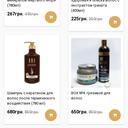
минералов Мертвого Моря
здоровья и блеска волос с
(780мл)
экстрактом граната
(400мл)
267грн.
445грн.
225грн.
350грн.
Шампунь с кератином для
BOX №4: грязевой для
волос после термического
волос
воздействия (780 мл)
680грн.
650грн.
850грн.
850грн.