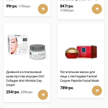
99грн.
847грн.
170грн.
1100грн.
Дневной коллагеновый
Питательная маска для
крем против морщин DSC
лица с пептидами Famirel
Collagen Anti Wrinkle Day
Copper Peptide Facial Mask
Cream
789грн.
254грн.
299грн.