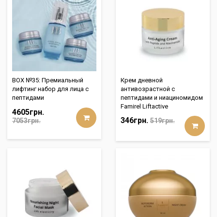
BOX №35: Премиальный
Крем дневной
лифтинг набор для лица с
антивозрастной с
пептидами
пептидами и ниациномидом
Famirel Liftactive
4605грн.
346грн.
7053грн.
519грн.