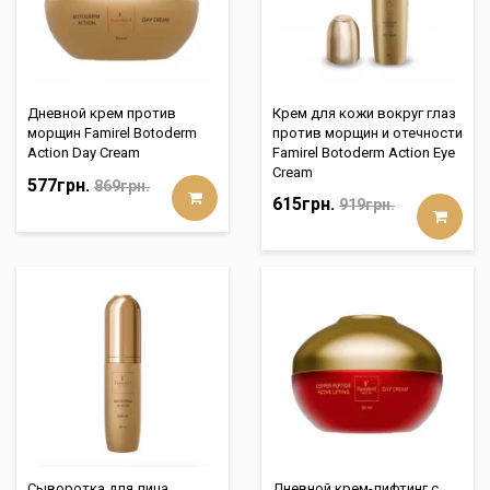
Дневной крем против
Крем для кожи вокруг глаз
морщин Famirel Botoderm
против морщин и отечности
Action Day Cream
Famirel Botoderm Action Eye
Cream
577грн.
869грн.
615грн.
919грн.
Сыворотка для лица
Дневной крем-лифтинг с