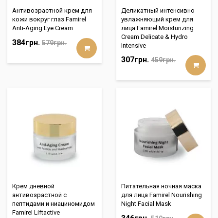
Антивозрастной крем для
Деликатный интенсивно
кожи вокруг глаз Famirel
увлажняющий крем для
Anti-Aging Eye Cream
лица Famirel Moisturizing
Cream Delicate & Hydro
384грн.
579грн.
Intensive
307грн.
459грн.
Крем дневной
Питательная ночная маска
антивозрастной с
для лица Famirel Nourishing
пептидами и ниациномидом
Night Facial Mask
Famirel Liftactive