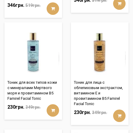
346грн.
519грн.
346грн.
519грн.
Тоник для всех типов кожи
Тоник для лица с
с минералами Мертвого
облепиховым экстрактом,
моря и провитамином B5
витамином Е и
Famirel Facial Tonic
провитамином B5 Famirel
Facial Tonic
230грн.
349грн.
230грн.
349грн.