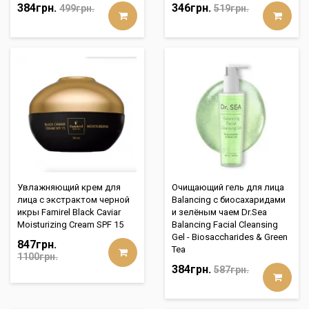
384грн.
346грн.
499грн.
519грн.
Увлажняющий крем для
Очищающий гель для лица
лица с экстрактом черной
Balancing с биосахаридами
икры Famirel Black Caviar
и зелёным чаем Dr.Sea
Moisturizing Cream SPF 15
Balancing Facial Cleansing
Gel - Biosaccharides & Green
847грн.
Tea
1100грн.
384грн.
587грн.