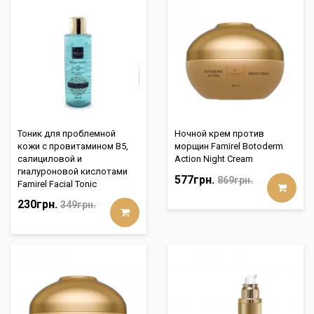
Тоник для проблемной
Ночной крем против
кожи с провитамином B5,
морщин Famirel Botoderm
салициловой и
Action Night Cream
гиалуроновой кислотами
577грн.
869грн.
Famirel Facial Tonic
230грн.
349грн.