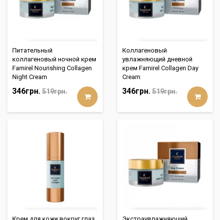
Питательный
Коллагеновый
коллагеновый ночной крем
увлажняющий дневной
Famirel Nourishing Collagen
крем Famirel Collagen Day
Night Cream
Cream
346грн.
346грн.
519грн.
519грн.
Крем для кожи вокруг глаз
Экстраувлажняющий