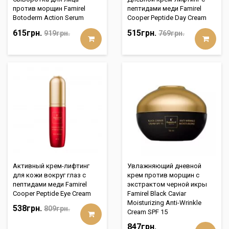
против морщин Famirel
пептидами меди Famirel
Botoderm Action Serum
Cooper Peptide Day Cream
615грн.
515грн.
919грн.
769грн.
Активный крем-лифтинг
Увлажняющий дневной
для кожи вокруг глаз с
крем против морщин с
пептидами меди Famirel
экстрактом черной икры
Cooper Peptide Eye Cream
Famirel Black Caviar
Moisturizing Anti-Wrinkle
538грн.
809грн.
Cream SPF 15
847грн.