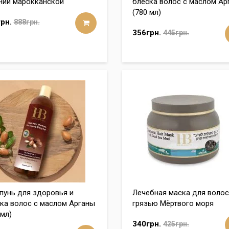
нии марокканской
блеска волос с маслом Ар
(780 мл)
рн.
888грн.
356грн.
445грн.
унь для здоровья и
Лечебная маска для волос
ка волос с маслом Арганы
грязью Мёртвого моря
 мл)
340грн.
425грн.