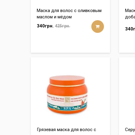
Маска для волос с оливковым
Маск
маслом и мёдом
доба
340грн.
425грн.
340г
Грязевая маска для волос с
Серу