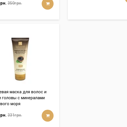
рн.
350грн.
евая маска для волос и
 головы с минералами
вого моря
рн.
331грн.