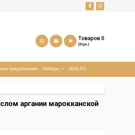
Товаров
0
(0грн.)
ные предложения
Наборы
DUOLIFE
аслом аргании марокканской