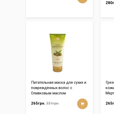
280г
Питательная маска для сухих и
Гряз
повреждённых волос с
кожи
Оливковым маслом
Мерт
265грн.
265г
331грн.