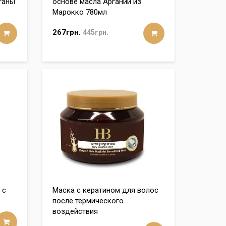
ганы
основе масла Аргании из
Марокко 780мл
267грн.
445грн.
 с
Маска с кератином для волос
после термического
воздействия