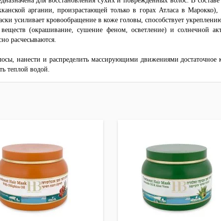
дназначена для восстановления сухих и поврежденных волос. В составе
кканской аргании, произрастающей только в горах Атласа в Марокко),
ски усиливает кровообращение в коже головы, способствует укреплению
веществ (окрашивание, сушение феном, осветление) и солнечной акт
сно расчесываются.
осы, нанести и распределить массирующими движениями достаточное ко
ть теплой водой.