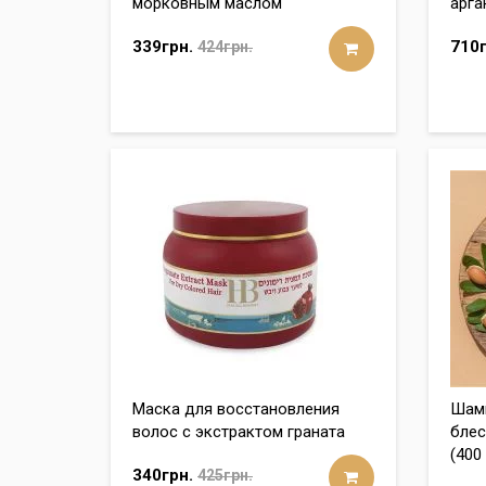
морковным маслом
арга
339грн.
710г
424грн.
Маска для восстановления
Шамп
волос с экстрактом граната
блес
(400
340грн.
425грн.