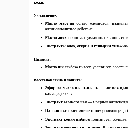
кожи
.
Увлажнение:
Масло марулы
богато олеиновой, пальмит
антицеллюлитное действие.
Масло авокадо
питает, увлажняет и смягчает 
Экстракты алоэ, огурца и глицерин
увлажняю
Питание:
Масло ши
глубоко питает, увлажняет, восстан
Восстановление и защита:
Эфирное масло иланг-иланга
— антиоксидан
как афродизиак.
Экстракт зеленого чая
— мощный антиоксидан
Папаин
оказывает мягкое отшелушивающее де
Экстракт корня имбиря
тонизирует, обладае
Экстракт ромашки и витамин Е
успокаивают