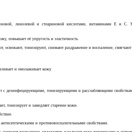
иновой, линолевой и стеариновой кислотами, витаминами Е и С. Ув
кожу, повышает её упругость и эластичность.
т, освежают, тонизируют, снимают раздражение и воспаление, смягчают
авливает и омолаживает кожу.
т с дезинфицирующими, тонизирующими и расслабляющими свойствами,
т, тонизирует и замедляет старение кожи.
йствие.
т антисептическими и противовоспалительными свойствами.
, снимают воспаление, увлажняют, насыщают кожу витаминами и антио