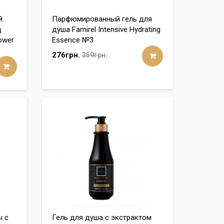
й
Парфюмированный гель для
д
душа Famirel Intensive Hydrating
hower
Essence №3
276грн.
359грн.
ы с
Гель для душа с экстрактом