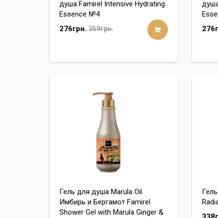
душа Famirel Intensive Hydrating
душа
Essence №4
Esse
276грн.
276г
359грн.
Гель для душа Marula Oil
Гель
Имбирь и Бергамот Famirel
Radi
Shower Gel with Marula Ginger &
338г