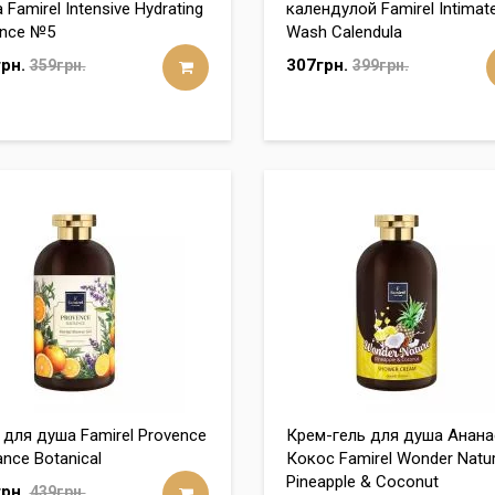
 Famirel Intensive Hydrating
календулой Famirel Intimat
nce №5
Wash Calendula
рн.
307грн.
359грн.
399грн.
 для душа Famirel Provence
Крем-гель для душа Анана
ance Botanical
Кокос Famirel Wonder Natu
Pineapple & Coconut
рн.
439грн.