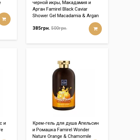
e
черной икры, Макадамия и
Арган Famirel Black Caviar
Shower Gel Macadamia & Argan
385грн.
500грн.
с и
Крем-гель для душа Апельсин
re
и Ромашка Famirel Wonder
Nature Orange & Chamomile