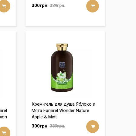
300грн.
389грн.
Крем-гель для душа Яблоко и
irel
Мята Famirel Wonder Nature
sion
Apple & Mint
300грн.
389грн.