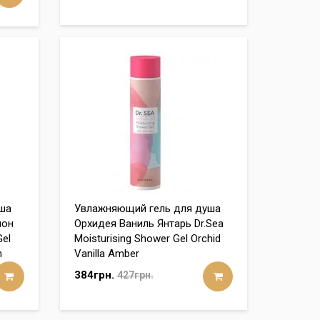
ша
Увлажняющий гель для душа
мон
Орхидея Ваниль Янтарь Dr.Sea
Gel
Moisturising Shower Gel Orchid
n
Vanilla Amber
384грн.
427грн.