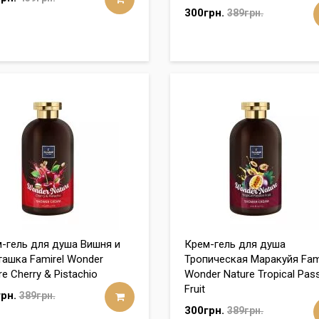
300грн.
389грн.
-гель для душа Вишня и
Крем-гель для душа
ашка Famirel Wonder
Тропическая Маракуйя Fam
re Cherry & Pistachio
Wonder Nature Tropical Pas
Fruit
рн.
389грн.
300грн.
389грн.