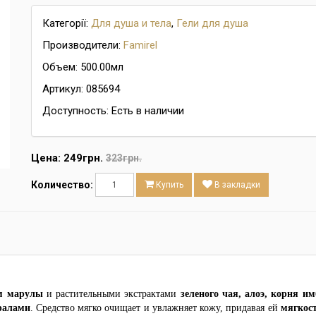
Категорії:
Для душа и тела
,
Гели для душа
Производители:
Famirel
Объем: 500.00мл
Артикул: 085694
Доступность: Есть в наличии
Цена:
249грн.
323грн.
Количество:
Купить
В закладки
м марулы
и растительными экстрактами
зеленого чая, алоэ, корня и
ралами
. Средство мягко очищает и увлажняет кожу, придавая ей
мягкост