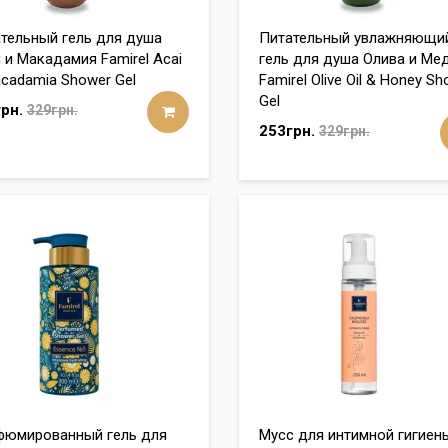
тельный гель для душа
Питательный увлажняющи
 и Макадамия Famirel Acai
гель для душа Олива и Ме
cadamia Shower Gel
Famirel Olive Oil & Honey S
Gel
рн.
329грн.
253грн.
329грн.
юмированный гель для
Мусс для интимной гигиен