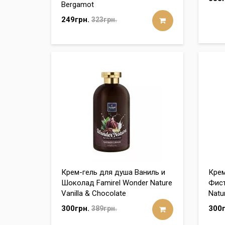
Bergamot
249грн.
323грн.
Крем-гель для душа Ваниль и
Крем
Шоколад Famirel Wonder Nature
Фист
Vanilla & Chocolate
Natu
300грн.
300г
389грн.