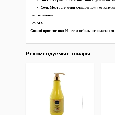
Соль Мертвого моря
очищает кожу от загряз
Без парабенов
Без SLS
Способ применения:
Нанести небольшое количество 
Рекомендуемые товары