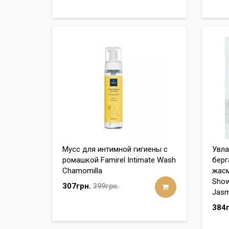
Мусс для интимной гигиены с
Увла
ромашкой Famirel Intimate Wash
берг
Chamomilla
жасм
Show
307грн.
399грн.
Jasm
384г