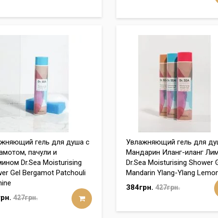
жняющий гель для душа с
Увлажняющий гель для ду
амотом, пачули и
Мандарин Иланг-иланг Ли
ином Dr.Sea Moisturising
Dr.Sea Moisturising Shower 
er Gel Bergamot Patchouli
Mandarin Ylang-Ylang Lemo
ine
384грн.
427грн.
рн.
427грн.