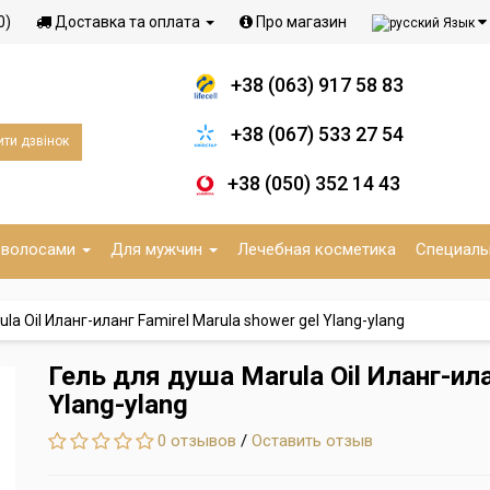
0)
Доставка та оплата
Про магазин
Язык
+38 (063) 917 58 83
+38 (067) 533 27 54
ти дзвінок
+38 (050) 352 14 43
 волосами
Для мужчин
Лечебная косметика
Специаль
la Oil Иланг-иланг Famirel Marula shower gel Ylang-ylang
Гель для душа Marula Oil Иланг-ила
Ylang-ylang
0 отзывов
/
Оставить отзыв