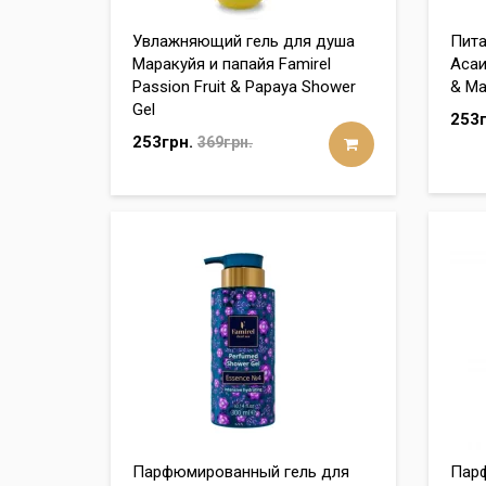
Увлажняющий гель для душа
Пита
Маракуйя и папайя Famirel
Асаи
Passion Fruit & Papaya Shower
& Ma
Gel
253г
253грн.
369грн.
Парфюмированный гель для
Парф