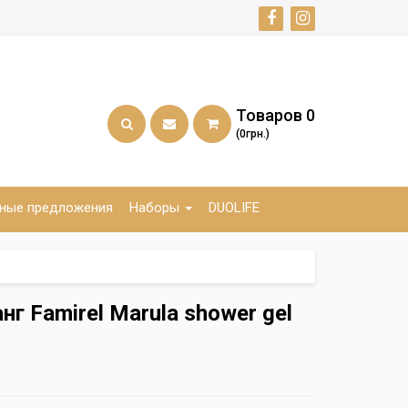
Товаров
0
(0грн.)
ные предложения
Наборы
DUOLIFE
нг Famirel Marula shower gel