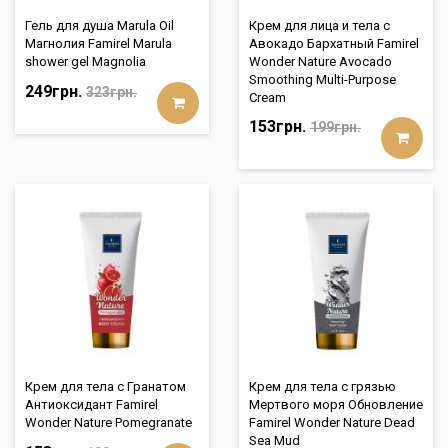
Гель для душа Marula Oil
Крем для лица и тела с
Магнолия Famirel Marula
Авокадо Бархатный Famirel
shower gel Magnolia
Wonder Nature Avocado
Smoothing Multi-Purpose
249грн.
323грн.
Cream
153грн.
199грн.
Крем для тела с Гранатом
Крем для тела с грязью
Антиоксидант Famirel
Мертвого моря Обновление
Wonder Nature Pomegranate
Famirel Wonder Nature Dead
Sea Mud