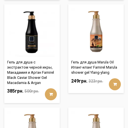
Гель для душа с
Гель для душа Marula Oil
экстрактом черной икры,
Иланг-иланг Famirel Marula
Макадамия и Арган Famirel
shower gel Ylang-ylang
Black Caviar Shower Gel
249грн.
323грн.
Macadamia & Argan
385грн.
500грн.