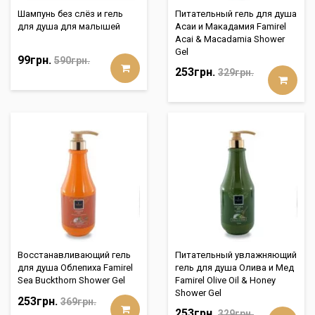
Шампунь без слёз и гель
Питательный гель для душа
для душа для малышей
Асаи и Макадамия Famirel
Acai & Macadamia Shower
Gel
99грн.
590грн.
253грн.
329грн.
Восстанавливающий гель
Питательный увлажняющий
для душа Облепиха Famirel
гель для душа Олива и Мед
Sea Buckthorn Shower Gel
Famirel Olive Oil & Honey
Shower Gel
253грн.
369грн.
253грн.
329грн.