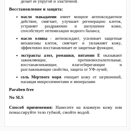
делает ее упругой и эластичной.
Восстановление и защита:
масло макадамии
имеет мощное антиоксидантное
действие, смягчает, улучшает регенерацию клеток,
устраняет раздражение и шелушение кожи,
способствует оптимизации водного баланса;
масло оливы
- антиоксидант, усиливает защитные
механизмы клеток, смягчает и увлажняет кожу,
эффективно восстанавливает ее защитные функции;
экстракты алоэ, ромашки, витамин Е
оказывают
заживляющие, противовоспалительные,
восстанавливающие, влагосберегающие и
разглаживающие свойства, защита от УФ-лучей;
соль Мертвого моря
очищает кожу от загрязнений,
насыщая микроэлементами и минералами.
Paraben free
No SLS
Способ применения:
Нанесите на влажную кожу или
помассируйте тело губкой, смойте водой.