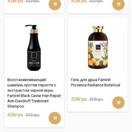
426грн.
426грн.
553грн.
553грн.
Восстанавливающий
Гель для душа Famirel
шампунь против перхоти с
Provence Radiance Botanical
экстрактом черной икры
Famirel Black Caviar Hair-Repair
338грн.
439грн.
Anti-Dandruff Treatment
Shampoo
426грн.
553грн.