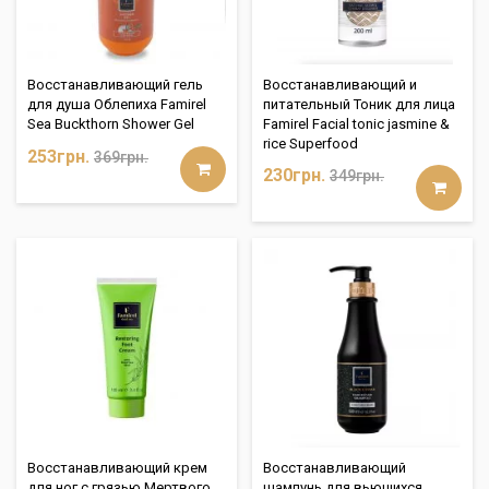
Восстанавливающий гель
Восстанавливающий и
для душа Облепиха Famirel
питательный Тоник для лица
Sea Buckthorn Shower Gel
Famirel Facial tonic jasmine &
rice Superfood
253грн.
369грн.
230грн.
349грн.
Восстанавливающий крем
Восстанавливающий
для ног с грязью Мертвого
шампунь для вьющихся