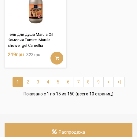
Гель для душа Marula Oil
Камелия Famirel Marula
shower gel Camellia
249грн.
323грн.
1
2
3
4
5
6
7
8
9
>
>|
Показано с 1 по 15 из 150 (всего 10 страниц)
Распродажа