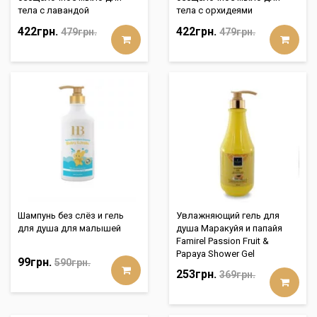
тела с лавандой
тела с орхидеями
422грн.
422грн.
479грн.
479грн.
Шампунь без слёз и гель
Увлажняющий гель для
для душа для малышей
душа Маракуйя и папайя
Famirel Passion Fruit &
Papaya Shower Gel
99грн.
590грн.
253грн.
369грн.