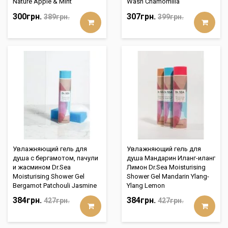
Nature Apple & Mint
Wash Chamomilla
300грн.
307грн.
389грн.
399грн.
Увлажняющий гель для
Увлажняющий гель для
душа с бергамотом, пачули
душа Мандарин Иланг-иланг
и жасмином Dr.Sea
Лимон Dr.Sea Moisturising
Moisturising Shower Gel
Shower Gel Mandarin Ylang-
Bergamot Patchouli Jasmine
Ylang Lemon
384грн.
384грн.
427грн.
427грн.