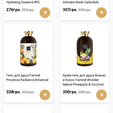
Hydrating Essence №5
Intimate Wash Calendula
276грн.
307грн.
359грн.
399грн.
Гель для душа Famirel
Крем-гель для душа Ананас
Provence Radiance Botanical
и Кокос Famirel Wonder
Nature Pineapple & Coconut
338грн.
300грн.
439грн.
389грн.