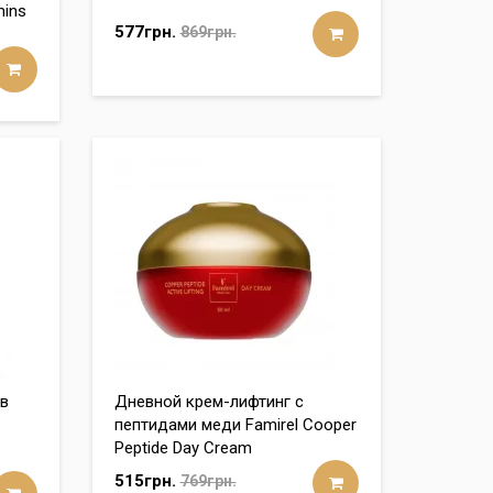
mins
577грн.
869грн.
ив
Дневной крем-лифтинг с
пептидами меди Famirel Cooper
Peptide Day Cream
515грн.
769грн.