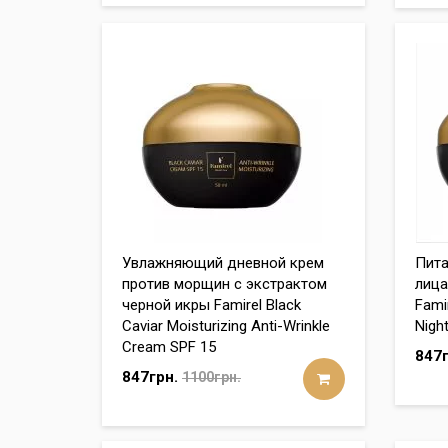
Увлажняющий дневной крем
Пита
против морщин с экстрактом
лица
черной икры Famirel Black
Famir
Caviar Moisturizing Anti-Wrinkle
Nigh
Cream SPF 15
847г
847грн.
1100грн.