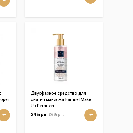
с
Двухфазное средство для
ooper
снятия макияжа Famirel Make
Up Remover
246грн.
369грн.