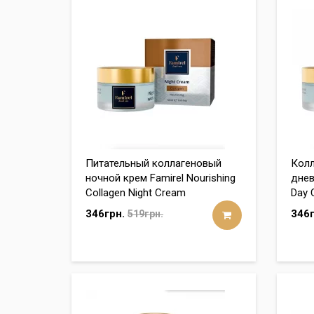
Питательный коллагеновый
Кол
ночной крем Famirel Nourishing
днев
Collagen Night Cream
Day 
346грн.
346г
519грн.