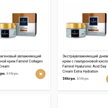
лагеновый увлажняющий
Экстраувлажняющий днев
ной крем Famirel Collagen
крем с гиалуроновой кисл
Cream
Famirel Hyaluronic Acid Day
Cream Extra Hydration
рн.
519грн.
346грн.
519грн.