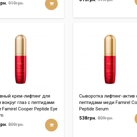
рн.
919грн.
вный крем-лифтинг для
Сыворотка лифтинг-актив 
 вокруг глаз с пептидами
пептидами меди Famirel C
 Famirel Cooper Peptide Eye
Peptide Serum
am
538грн.
809грн.
рн.
809грн.