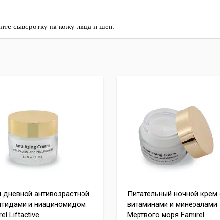
ите сыворотку на кожу лица и шеи.
 дневной антивозрастной
Питательный ночной крем 
птидами и ниациномидом
витаминами и минералами
el Liftactive
Мертвого моря Famirel