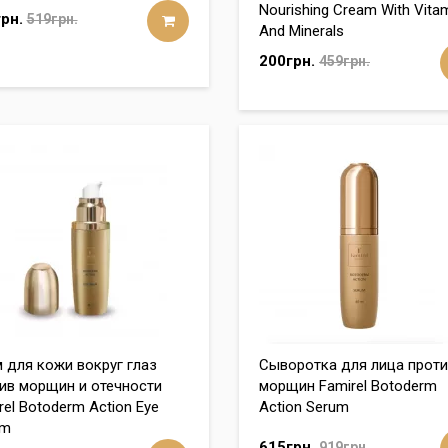
Nourishing Cream With Vita
рн.
519грн.
And Minerals
200грн.
459грн.
 для кожи вокруг глаз
Сыворотка для лица прот
ив морщин и отечности
морщин Famirel Botoderm
rel Botoderm Action Eye
Action Serum
am
615грн.
919грн.