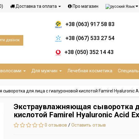
0)
Доставка та оплата
Про магазин
Язык
+38 (063) 917 58 83
+38 (067) 533 27 54
ти дзвінок
+38 (050) 352 14 43
 волосами
Для мужчин
Лечебная косметика
Специаль
ыворотка для лица с гиалуроновой кислотой Famirel Hyaluronic Ac
Экстраувлажняющая сыворотка дл
кислотой Famirel Hyaluronic Acid E
0 отзывов
/
Оставить отзыв