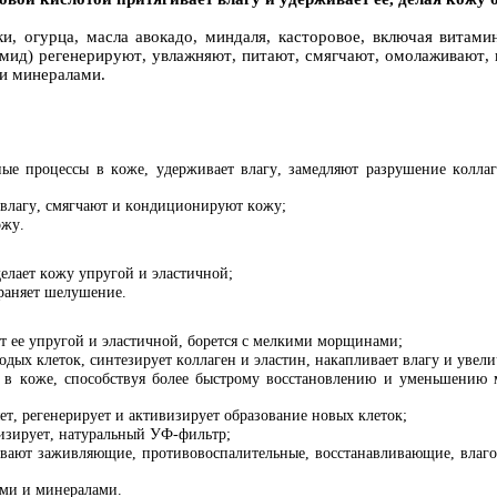
и, огурца, масла авокадо, миндаля, касторовое, включая витами
амид) регенерируют, увлажняют, питают, смягчают, омолаживают,
и минералами.
вные процессы в коже, удерживает влагу, замедляют разрушение колл
влагу, смягчают и кондиционируют кожу;
ожу.
делает кожу упругой и эластичной;
траняет шелушение.
т ее упругой и эластичной, борется с мелкими морщинами;
дых клеток, синтезирует коллаген и эластин, накапливает влагу и увел
к в коже, способствуя более быстрому восстановлению и уменьшению
ет, регенерирует и активизирует образование новых клеток;
изирует, натуральный УФ-фильтр;
вают заживляющие, противовоспалительные, восстанавливающие, влаго
ми и минералами.