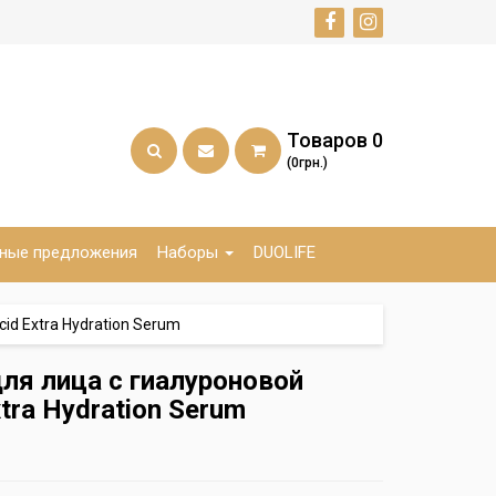
Товаров
0
(0грн.)
ные предложения
Наборы
DUOLIFE
id Extra Hydration Serum
я лица с гиалуроновой
xtra Hydration Serum