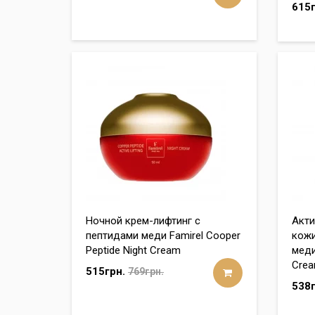
615г
Ночной крем-лифтинг с
Акти
пептидами меди Famirel Cooper
кожи
Peptide Night Cream
меди
Cre
515грн.
769грн.
538г