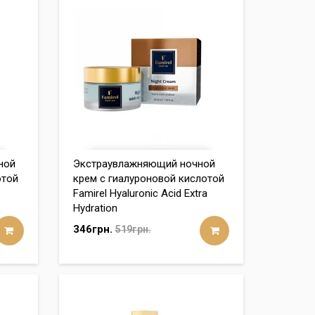
ной
Экстраувлажняющий ночной
отой
крем с гиалуроновой кислотой
Famirel Hyaluronic Acid Extra
Hydration
346грн.
519грн.