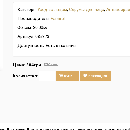
Категорії:
Уход за лицом
,
Серумы для лица
,
Антивозрас
Производители:
Famirel
Объем: 30.00мл
Артикул: 085373
Доступность: Есть в наличии
Цена:
384грн.
579грн.
Количество:
Купить
В закладки
ой кислотой притягивает влагу и удерживает ее, делая кожу б