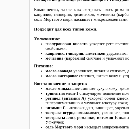
Компоненты, такие как: экстракты алоэ, ромашк
каприлик, глицерин, диметикон, мочевина (карб
соль Мертвого моря насыщает микроэлементами 
Подходит для всех типов кожи.
Увлажнение:
гиалуроновая кислота
ускоряет регенерати
свойствами;
каприлик, глицерин, диметикон
удерживают 
мочевина (карбамид)
смягчает и увлажняет к
Питание:
масло авокадо
увлажняет, питает и смягчает, 
масло касторовое
смягчает, питает кожу и ус
Восстановление и защита:
масло миндальное
смягчает сухую кожу, делае
трипептид меди-1
стимулирует появление моло
ретинол (витамин А)
ускоряет обмен клето
гиперпигментацию и улучшает текстуру кожи;
витамин С
- антиоксидант, защищает, укрепля
экстракт огурца
омолаживает, увлажняет, тон
экстракты алоэ, ромашки, витамин Е
оказы
УФ-лучей;
соль Мертвого моря
насыщает микроэлемента