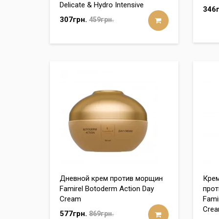
Delicate & Hydro Intensive
346г
307грн.
459грн.
Дневной крем против морщин
Крем
Famirel Botoderm Action Day
прот
Cream
Fami
Cre
577грн.
869грн.