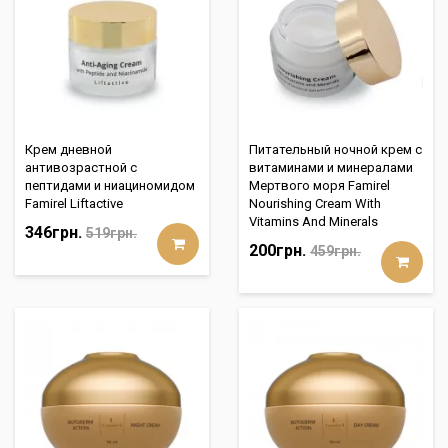
Крем дневной
Питательный ночной крем с
антивозрастной с
витаминами и минералами
пептидами и ниациномидом
Мертвого моря Famirel
Famirel Liftactive
Nourishing Cream With
Vitamins And Minerals
346грн.
519грн.
200грн.
459грн.