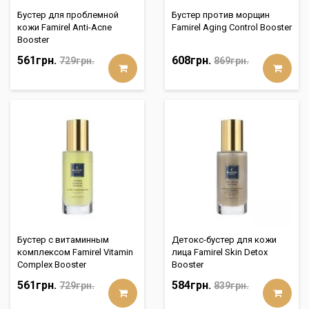
Бустер для проблемной
Бустер против морщин
кожи Famirel Anti-Acne
Famirel Aging Control Booster
Booster
561грн.
608грн.
729грн.
869грн.
Бустер с витаминным
Детокс-бустер для кожи
комплексом Famirel Vitamin
лица Famirel Skin Detox
Complex Booster
Booster
561грн.
584грн.
729грн.
839грн.