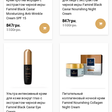
крем против морщин с
для лица с экстрактом
экстрактом черной икры
черной икры Famirel Black
Famirel Black Caviar
Caviar Nourishing Night
Moisturizing Anti-Wrinkle
Cream
Cream SPF 15
847грн.
847грн.
1100грн.
1100грн.
Ультра интенсивный крем
Питательный
для кожи вокруг глаз с
коллагеновый ночной крем
экстрактом черной икры
Famirel Nourishing Collagen
Famirel Black Caviar Eye
Night Cream
Cream