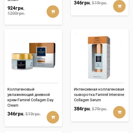
346грн.
519грн.
924грн.
1200грн.
Коллагеновый
Интенсивная коллагеновая
увлажняющий дневной
сыворотка Famirel Intensive
крем Famirel Collagen Day
Collagen Serum
Cream
384грн.
579грн.
346грн.
519грн.