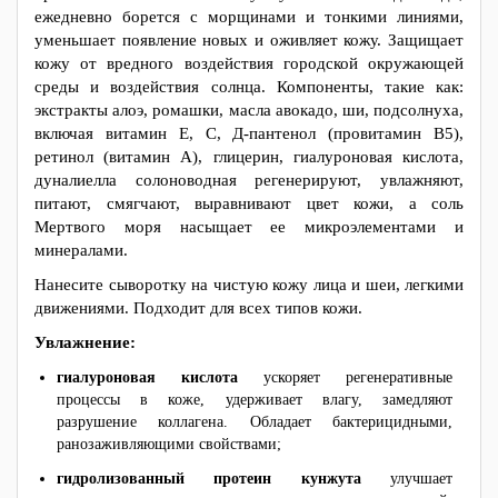
ежедневно борется с морщинами и тонкими линиями,
уменьшает появление новых и оживляет кожу. Защищает
кожу от вредного воздействия городской окружающей
среды и воздействия солнца. Компоненты, такие как:
экстракты алоэ, ромашки, масла авокадо, ши, подсолнуха,
включая витамин Е, С, Д-пантенол (провитамин В5),
ретинол (витамин А), глицерин, гиалуроновая кислота,
дуналиелла солоноводная регенерируют, увлажняют,
питают, смягчают, выравнивают цвет кожи, а соль
Мертвого моря насыщает ее микроэлементами и
минералами.
Нанесите сыворотку на чистую кожу лица и шеи, легкими
движениями. Подходит для всех типов кожи.
Увлажнение:
гиалуроновая кислота
ускоряет регенеративные
процессы в коже, удерживает влагу, замедляют
разрушение коллагена. Обладает бактерицидными,
ранозаживляющими свойствами;
гидролизованный протеин кунжута
улучшает