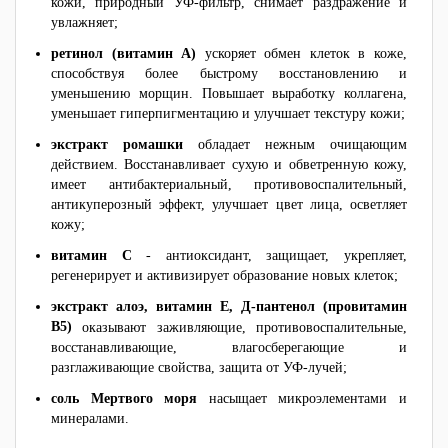
кожи, природный УФ-фильтр, снимает раздражение и
увлажняет;
ретинол (витамин А)
ускоряет обмен клеток в коже,
способствуя более быстрому восстановлению и
уменьшению морщин. Повышает выработку коллагена,
уменьшает гиперпигментацию и улучшает текстуру кожи;
экстракт ромашки
обладает нежным очищающим
действием. Восстанавливает сухую и обветренную кожу,
имеет антибактериальный, противовоспалительный,
антикуперозный эффект, улучшает цвет лица, осветляет
кожу;
витамин С
- антиоксидант, защищает, укрепляет,
регенерирует и активизирует образование новых клеток;
экстракт алоэ, витамин Е, Д-пантенол (провитамин
В5)
оказывают заживляющие, противовоспалительные,
восстанавливающие, влагосберегающие и
разглаживающие свойства, защита от УФ-лучей;
соль Мертвого моря
насыщает микроэлементами и
минералами.