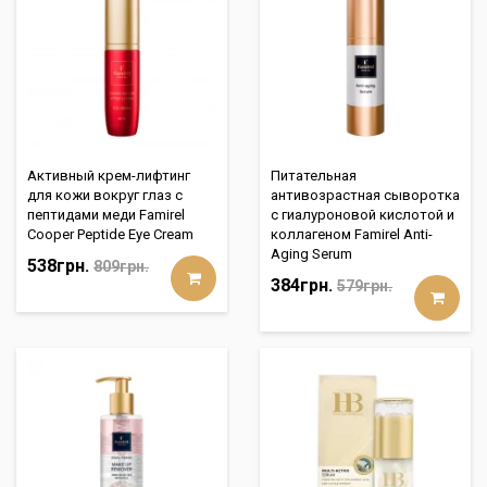
Активный крем-лифтинг
Питательная
для кожи вокруг глаз с
антивозрастная сыворотка
пептидами меди Famirel
с гиалуроновой кислотой и
Cooper Peptide Eye Cream
коллагеном Famirel Anti-
Aging Serum
538грн.
809грн.
384грн.
579грн.