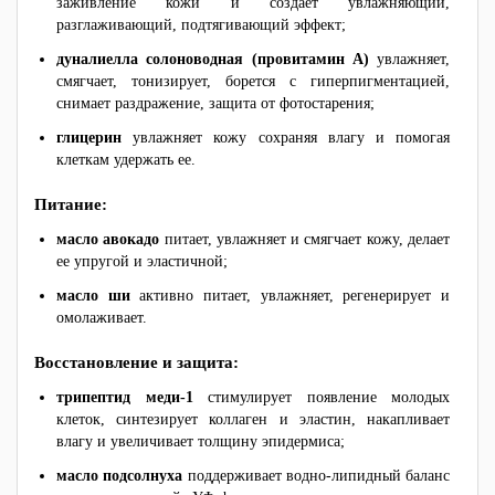
заживление кожи и создает увлажняющий,
разглаживающий, подтягивающий эффект;
дуналиелла солоноводная (провитамин А)
увлажняет,
смягчает, тонизирует, борется с гиперпигментацией,
снимает раздражение, защита от фотостарения;
глицерин
увлажняет кожу сохраняя влагу и помогая
клеткам удержать ее.
Питание:
масло авокадо
питает, увлажняет и смягчает кожу, делает
ее упругой и эластичной;
масло ши
активно питает, увлажняет, регенерирует и
омолаживает.
Восстановление и защита:
трипептид меди-1
стимулирует появление молодых
клеток, синтезирует коллаген и эластин, накапливает
влагу и увеличивает толщину эпидермиса;
масло подсолнуха
поддерживает водно-липидный баланс