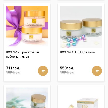
BOX №19: Гранатовый
BOX №21: ТОП для лица
набор для лица
711грн.
550грн.
1094грн.
1094грн.