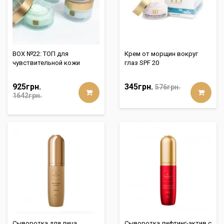
BOX №22: ТОП для
Крем от морщин вокруг
чувствительной кожи
глаз SPF 20
925грн.
345грн.
576грн.
1642грн.
Сыворотка для лица
Сыворотка лифтинг-актив с