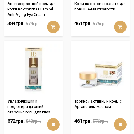
Антивозрастной крем для
Крем на основе граната для
кожи вокруг глаз Famirel
повышения упругости
Anti-Aging Eye Cream
384грн.
461грн.
579грн.
576грн.
Увлажняющий и
Тройной активный крем с
предотвращающий
Аргановым маслом
старение гель для глаз
672грн.
461грн.
840грн.
576грн.