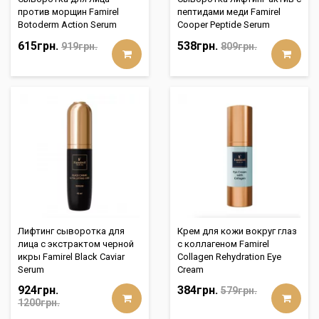
против морщин Famirel
пептидами меди Famirel
Botoderm Action Serum
Cooper Peptide Serum
615грн.
538грн.
919грн.
809грн.
Лифтинг сыворотка для
Крем для кожи вокруг глаз
лица с экстрактом черной
с коллагеном Famirel
икры Famirel Black Caviar
Collagen Rehydration Eye
Serum
Cream
924грн.
384грн.
579грн.
1200грн.