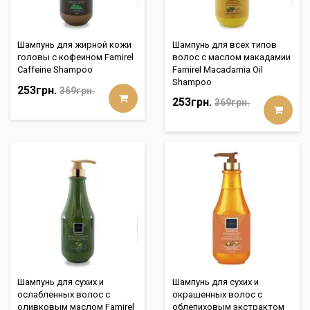
Шампунь для жирной кожи
Шампунь для всех типов
головы с кофеином Famirel
волос с маслом макадамии
Caffeine Shampoo
Famirel Macadamia Oil
Shampoo
253грн.
369грн.
253грн.
369грн.
Шампунь для сухих и
Шампунь для сухих и
ослабленных волос с
окрашенных волос с
оливковым маслом Famirel
облепиховым экстрактом