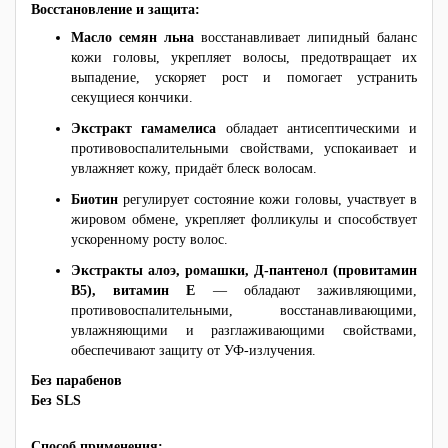
Восстановление и защита:
Масло семян льна
восстанавливает липидный баланс
кожи головы, укрепляет волосы, предотвращает их
выпадение, ускоряет рост и помогает устранить
секущиеся кончики.
Экстракт гамамелиса
обладает антисептическими и
противовоспалительными свойствами, успокаивает и
увлажняет кожу, придаёт блеск волосам.
Биотин
регулирует состояние кожи головы, участвует в
жировом обмене, укрепляет фолликулы и способствует
ускоренному росту волос.
Экстракты алоэ, ромашки, Д-пантенол (провитамин
B5), витамин Е
— обладают заживляющими,
противовоспалительными, восстанавливающими,
увлажняющими и разглаживающими свойствами,
обеспечивают защиту от УФ-излучения.
Без парабенов
Без SLS
Способ применения: