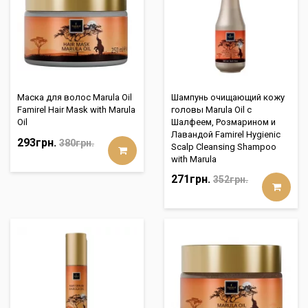
Маска для волос Marula Oil
Шампунь очищающий кожу
Famirel Hair Mask with Marula
головы Marula Oil c
Oil
Шалфеем, Розмарином и
Лавандой Famirel Hygienic
293грн.
380грн.
Scalp Cleansing Shampoo
with Marula
271грн.
352грн.