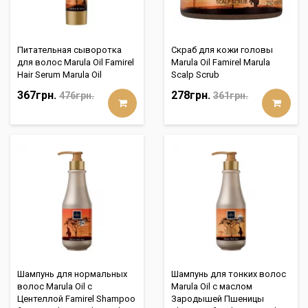
Питательная сыворотка
Скраб для кожи головы
для волос Marula Oil Famirel
Marula Oil Famirel Marula
Hair Serum Marula Oil
Scalp Scrub
367грн.
278грн.
476грн.
361грн.
Шампунь для нормальных
Шампунь для тонких волос
волос Marula Oil с
Marula Oil с маслом
Центеллой Famirel Shampoo
Зародышей Пшеницы