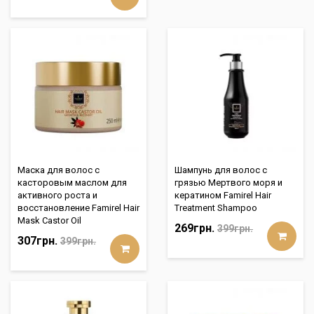
Маска для волос с
Шампунь для волос с
касторовым маслом для
грязью Мертвого моря и
активного роста и
кератином Famirel Hair
восстановление Famirel Hair
Treatment Shampoo
Mask Castor Oil
269грн.
399грн.
307грн.
399грн.