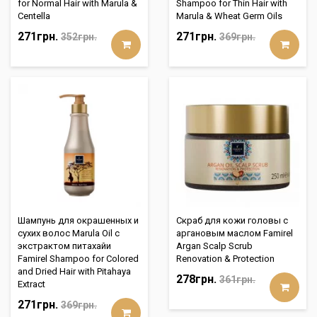
for Normal Hair with Marula &
Shampoo for Thin Hair with
Centella
Marula & Wheat Germ Oils
271грн.
271грн.
352грн.
369грн.
Шампунь для окрашенных и
Скраб для кожи головы с
сухих волос Marula Oil с
аргановым маслом Famirel
экстрактом питахайи
Argan Scalp Scrub
Famirel Shampoo for Colored
Renovation & Protection
and Dried Hair with Pitahaya
278грн.
361грн.
Extract
271грн.
369грн.