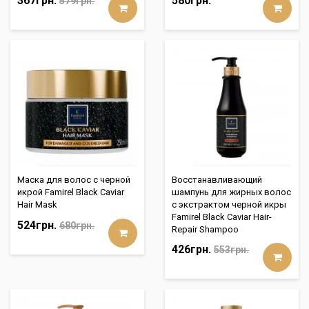
367грн.
580грн.
579грн.
Маска для волос с черной
Восстанавливающий
икрой Famirel Black Caviar
шампунь для жирных волос
Hair Mask
с экстрактом черной икры
Famirel Black Caviar Hair-
524грн.
680грн.
Repair Shampoo
426грн.
553грн.