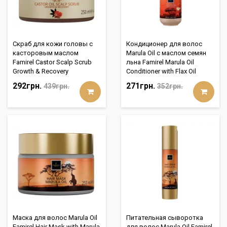
Скраб для кожи головы с
Кондиционер для волос
касторовым маслом
Marula Oil с маслом семян
Famirel Castor Scalp Scrub
льна Famirel Marula Oil
Growth & Recovery
Conditioner with Flax Oil
292грн.
271грн.
439грн.
352грн.
Маска для волос Marula Oil
Питательная сыворотка
Famirel Hair Mask with Marula
для волос Marula Oil Famirel