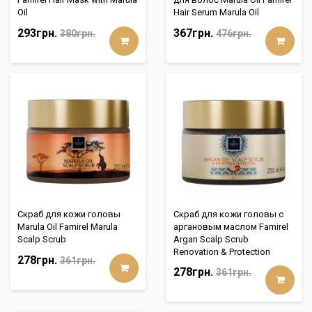
Oil
Hair Serum Marula Oil
293грн.
367грн.
380грн.
476грн.
Скраб для кожи головы
Скраб для кожи головы с
Marula Oil Famirel Marula
аргановым маслом Famirel
Scalp Scrub
Argan Scalp Scrub
Renovation & Protection
278грн.
361грн.
278грн.
361грн.