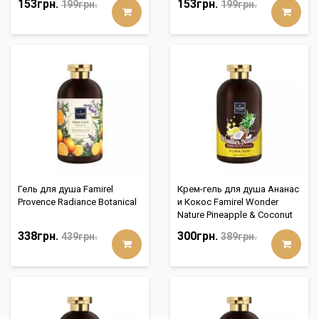
153грн.
153грн.
199грн.
199грн.
Гель для душа Famirel
Крем-гель для душа Ананас
Provence Radiance Botanical
и Кокос Famirel Wonder
Nature Pineapple & Coconut
338грн.
300грн.
439грн.
389грн.