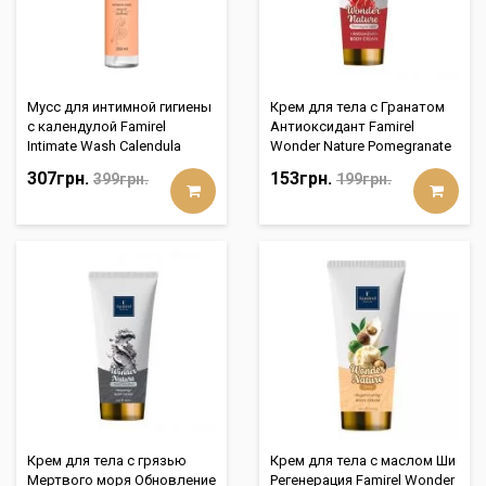
Мусс для интимной гигиены
Крем для тела с Гранатом
с календулой Famirel
Антиоксидант Famirel
Intimate Wash Calendula
Wonder Nature Pomegranate
307грн.
153грн.
399грн.
199грн.
Крем для тела с грязью
Крем для тела с маслом Ши
Мертвого моря Обновление
Регенерация Famirel Wonder