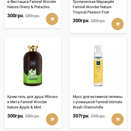
и Фисташка Famirel Wonder
Тропическая Маракуйя
Nature Cherry & Pistachio
Famirel Wonder Nature
Tropical Passion Fruit
300грн.
389грн.
300грн.
389грн.
Крем-гель для душа Яблоко
Мусс для интимной гигиены
и Мята Famirel Wonder
с ромашкой Famirel Intimate
Nature Apple & Mint
Wash Chamomilla
300грн.
307грн.
389грн.
399грн.