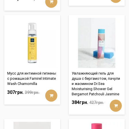
Мусс для интимной гигиены
Увлажняющий гель для
с ромашкой Famirel Intimate
душа с бергамотом, пачули
Wash Chamomilla
и жасмином Dr.Sea
Moisturising Shower Gel
307грн.
399грн.
Bergamot Patchouli Jasmine
384грн.
427грн.