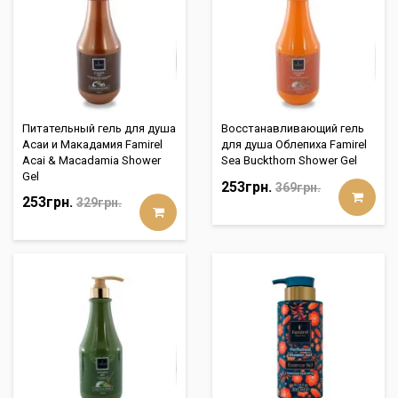
Питательный гель для душа
Восстанавливающий гель
Асаи и Макадамия Famirel
для душа Облепиха Famirel
Acai & Macadamia Shower
Sea Buckthorn Shower Gel
Gel
253грн.
369грн.
253грн.
329грн.