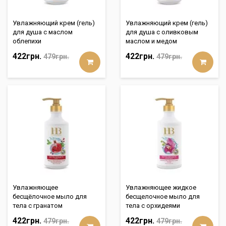
Увлажняющий крем (гель)
Увлажняющий крем (гель)
для душа с маслом
для душа с оливковым
облепихи
маслом и медом
422грн.
422грн.
479грн.
479грн.
Увлажняющее
Увлажняющее жидкoе
бесщёлочное мыло для
бесщелочное мыло для
тела с гранатом
тела с орхидеями
422грн.
422грн.
479грн.
479грн.