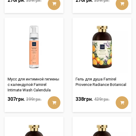
276грн.
276грн.
359грн.
359грн.
Мусс для интимной гигиены
Гель для душа Famirel
с календулой Famirel
Provence Radiance Botanical
Intimate Wash Calendula
307грн.
338грн.
399грн.
439грн.