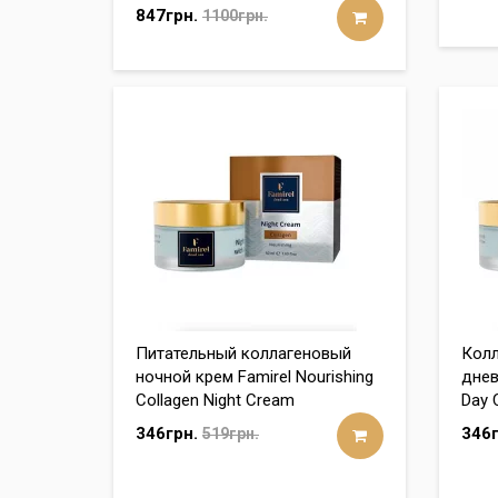
847грн.
1100грн.
Питательный коллагеновый
Кол
ночной крем Famirel Nourishing
днев
Collagen Night Cream
Day 
346грн.
346г
519грн.