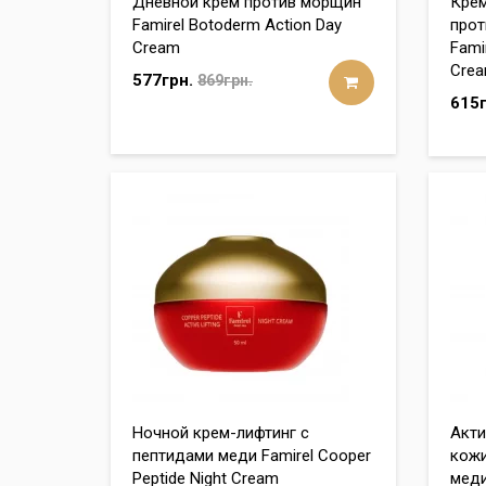
Дневной крем против морщин
Крем
Famirel Botoderm Action Day
прот
Cream
Fami
Cre
577грн.
869грн.
615г
Ночной крем-лифтинг с
Акти
пептидами меди Famirel Cooper
кожи
Peptide Night Cream
меди