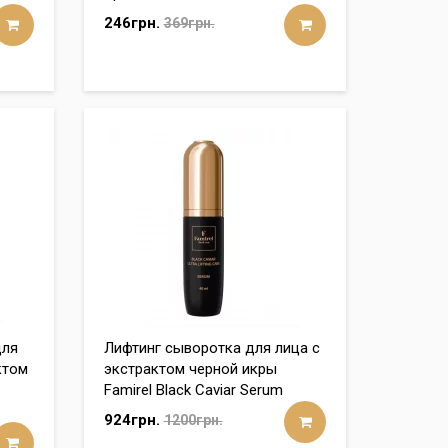
246грн.
369грн.
для
Лифтинг сыворотка для лица с
ктом
экстрактом черной икры
Famirel Black Caviar Serum
924грн.
1200грн.