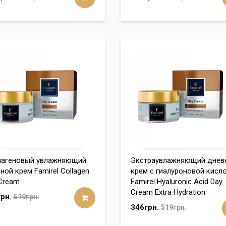
лагеновый увлажняющий
Экстраувлажняющий днев
ной крем Famirel Collagen
крем с гиалуроновой кисл
Cream
Famirel Hyaluronic Acid Day
Cream Extra Hydration
рн.
519грн.
346грн.
519грн.