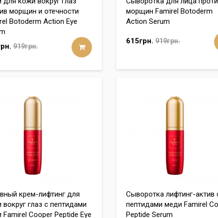
 для кожи вокруг глаз
Сыворотка для лица прот
ив морщин и отечности
морщин Famirel Botoderm
rel Botoderm Action Eye
Action Serum
am
615грн.
919грн.
рн.
919грн.
вный крем-лифтинг для
Сыворотка лифтинг-актив 
 вокруг глаз с пептидами
пептидами меди Famirel C
 Famirel Cooper Peptide Eye
Peptide Serum