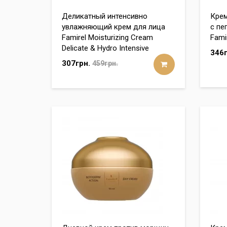
Деликатный интенсивно
Крем
увлажняющий крем для лица
с пе
Famirel Moisturizing Cream
Famir
Delicate & Hydro Intensive
346г
307грн.
459грн.