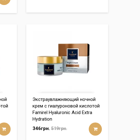
ной
Экстраувлажняющий ночной
отой
крем с гиалуроновой кислотой
Famirel Hyaluronic Acid Extra
Hydration
346грн.
519грн.