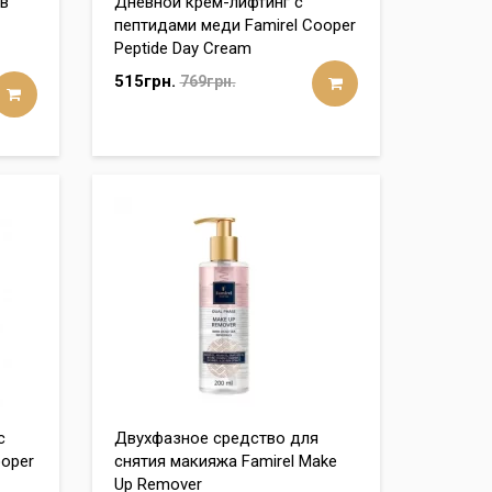
ив
Дневной крем-лифтинг с
пептидами меди Famirel Cooper
Peptide Day Cream
515грн.
769грн.
с
Двухфазное средство для
ooper
снятия макияжа Famirel Make
Up Remover