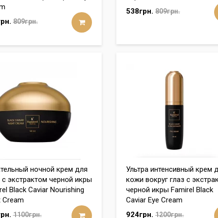
am
538грн.
809грн.
рн.
809грн.
тельный ночной крем для
Ультра интенсивный крем 
 с экстрактом черной икры
кожи вокруг глаз с экстра
el Black Caviar Nourishing
черной икры Famirel Black
t Cream
Caviar Eye Cream
рн.
924грн.
1100грн.
1200грн.