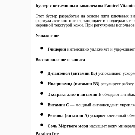
Бустер с витаминным комплексом
Famirel Vitamin
Этот бустер разработан на основе пяти ключевых в
формула активно питает, защищает и поддерживает
неровной текстурой кожи. При регулярном использов
Увлажнение
Глицерин
интенсивно увлажняет и удерживает 
Восстановление и защита
Д-пантенол (витамин В5)
успокаивает, ускоря
Ниацинамид (витамин В3)
регулирует работу
Экстракт алоэ и витамин Е
обладают антиба
Витамин С
— мощный антиоксидант: укрепляет
Ретинол (витамин А)
ускоряет клеточный обме
Соль Мёртвого моря
насыщает кожу минералам
Paraben free