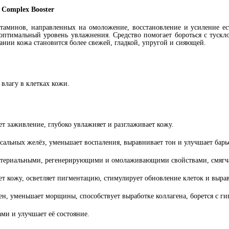
 Complex Booster
итаминов, направленных на омоложение, восстановление и усиление е
 оптимальный уровень увлажнения. Средство помогает бороться с туск
ании кожа становится более свежей, гладкой, упругой и сияющей.
влагу в клетках кожи.
ет заживление, глубоко увлажняет и разглаживает кожу.
 сальных желёз, уменьшает воспаления, выравнивает тон и улучшает бар
ктериальными, регенерирующими и омолаживающими свойствами, смягч
 кожу, осветляет пигментацию, стимулирует обновление клеток и вырав
н, уменьшает морщины, способствует выработке коллагена, борется с г
и и улучшает её состояние.