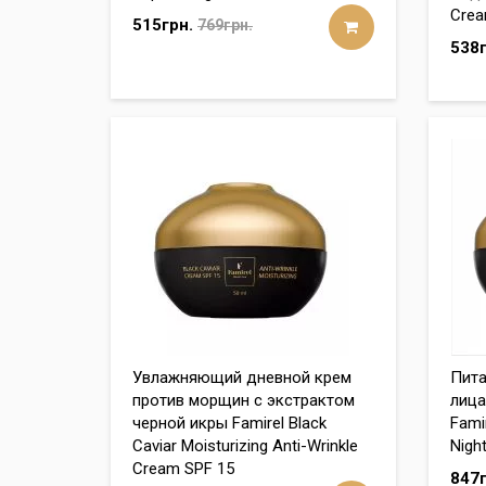
Cre
515грн.
769грн.
538г
Увлажняющий дневной крем
Пита
против морщин с экстрактом
лица
черной икры Famirel Black
Famir
Caviar Moisturizing Anti-Wrinkle
Nigh
Cream SPF 15
847г