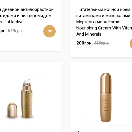
 дневной антивозрастной
Питательный ночной крем 
птидами и ниациномидом
витаминами и минералами
el Liftactive
Мертвого моря Famirel
Nourishing Cream With Vita
рн.
519грн.
And Minerals
200грн.
459грн.