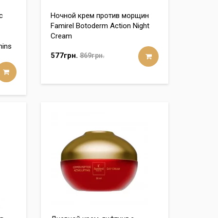
с
Ночной крем против морщин
Famirel Botoderm Action Night
Cream
mins
577грн.
869грн.